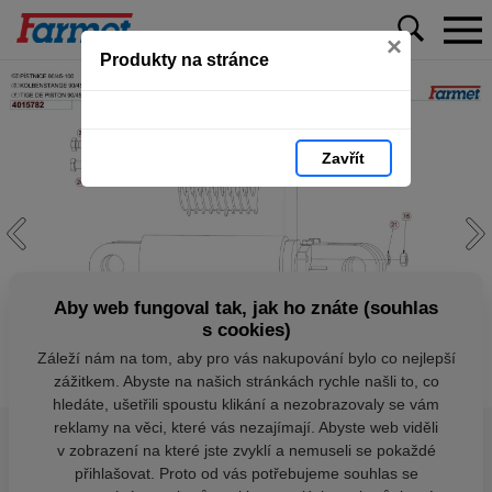
×
Produkty na stránce
Zavřít
Aby web fungoval tak, jak ho znáte (souhlas
s cookies)
Záleží nám na tom, aby pro vás nakupování bylo co nejlepší
zážitkem. Abyste na našich stránkách rychle našli to, co
hledáte, ušetřili spoustu klikání a nezobrazovaly se vám
reklamy na věci, které vás nezajímají. Abyste web viděli
v zobrazení na které jste zvyklí a nemuseli se pokaždé
přihlašovat. Proto od vás potřebujeme souhlas se