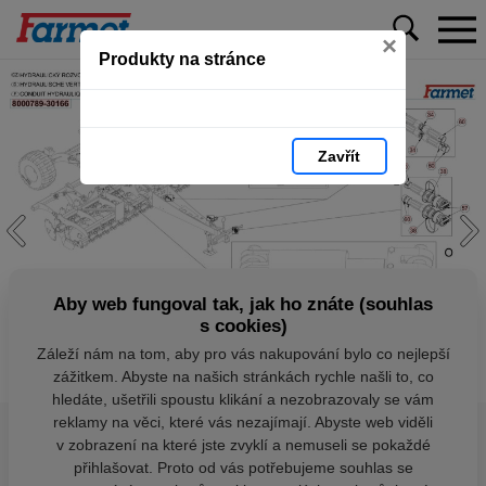
×
Produkty na stránce
Zavřít
Aby web fungoval tak, jak ho znáte (souhlas
s cookies)
Záleží nám na tom, aby pro vás nakupování bylo co nejlepší
zážitkem. Abyste na našich stránkách rychle našli to, co
hledáte, ušetřili spoustu klikání a nezobrazovaly se vám
reklamy na věci, které vás nezajímají. Abyste web viděli
v zobrazení na které jste zvyklí a nemuseli se pokaždé
přihlašovat. Proto od vás potřebujeme souhlas se