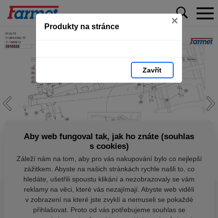
×
Produkty na stránce
Zavřít
Aby web fungoval tak, jak ho znáte (souhlas
s cookies)
Záleží nám na tom, aby pro vás nakupování bylo co nejlepší
zážitkem. Abyste na našich stránkách rychle našli to, co
hledáte, ušetřili spoustu klikání a nezobrazovaly se vám
reklamy na věci, které vás nezajímají. Abyste web viděli
v zobrazení na které jste zvyklí a nemuseli se pokaždé
přihlašovat. Proto od vás potřebujeme souhlas se