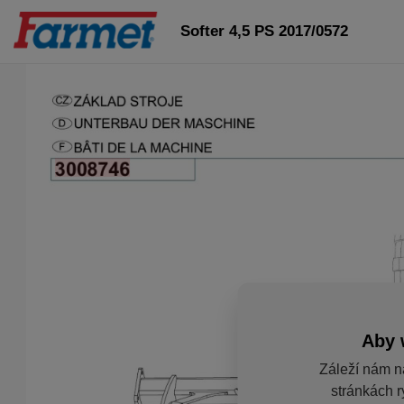
Softer 4,5 PS 2017/0572
Aby 
Záleží nám n
stránkách r