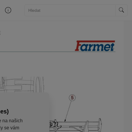
ies)
e na našich
aly se vám