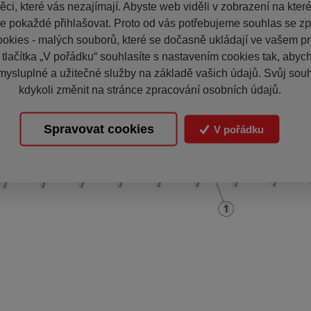
ci, které vás nezajímají. Abyste web viděli v zobrazení na které 
e pokaždé přihlašovat. Proto od vás potřebujeme souhlas se z
okies - malých souborů, které se dočasně ukládají ve vašem pro
 tlačítka „V pořádku“ souhlasíte s nastavením cookies tak, aby
mysluplné a užitečné služby na základě vašich údajů. Svůj sou
kdykoli změnit na stránce zpracování osobních údajů.
Spravovat cookies
V pořádku