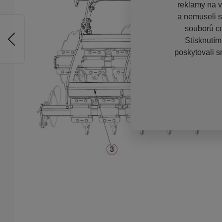
reklamy na vě
a nemuseli s
souborů co
Stisknutím
poskytovali s