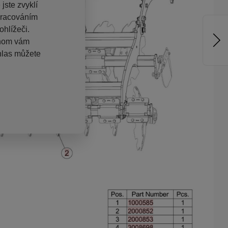
jste zvyklí
pracováním
hlížeči.
chom vám
hlas můžete