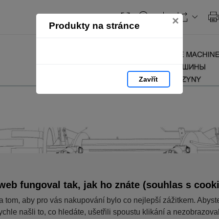
×
Produkty na stránce
Zavřít
web fungoval tak, jak ho znáte (souhlas s cook
a tom, aby pro vás nakupování bylo co nejlepší zážitkem. Abyst
ychle našli to, co hledáte, ušetřili spoustu klikání a nezobrazov