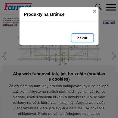
×
Produkty na stránce
Zavřít
Aby web fungoval tak, jak ho znáte (souhlas
s cookies)
Záleží nám na tom, aby pro vás nakupování bylo co nejlepší
zážitkem. Abyste na našich stránkách rychle našli to, co
hledáte, ušetřili spoustu klikání a nezobrazovaly se vám
reklamy na věci, které vás nezajímají. Abyste web viděli
v zobrazení na které jste zvyklí a nemuseli se pokaždé
přihlašovat. Proto od vás potřebujeme souhlas se