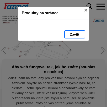
×
Produkty na stránce
Zavřít
Aby web fungoval tak, jak ho znáte (souhlas
s cookies)
Záleží nám na tom, aby pro vás nakupování bylo co nejlepší
zážitkem. Abyste na našich stránkách rychle našli to, co
hledáte, ušetřili spoustu klikání a nezobrazovaly se vám
reklamy na věci, které vás nezajímají. Abyste web viděli
v zobrazení na které jste zvyklí a nemuseli se pokaždé
přihlašovat. Proto od vás potřebujeme souhlas se