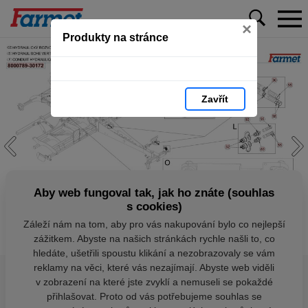
×
Produkty na stránce
Zavřít
Aby web fungoval tak, jak ho znáte (souhlas
s cookies)
Záleží nám na tom, aby pro vás nakupování bylo co nejlepší
zážitkem. Abyste na našich stránkách rychle našli to, co
hledáte, ušetřili spoustu klikání a nezobrazovaly se vám
reklamy na věci, které vás nezajímají. Abyste web viděli
v zobrazení na které jste zvyklí a nemuseli se pokaždé
přihlašovat. Proto od vás potřebujeme souhlas se