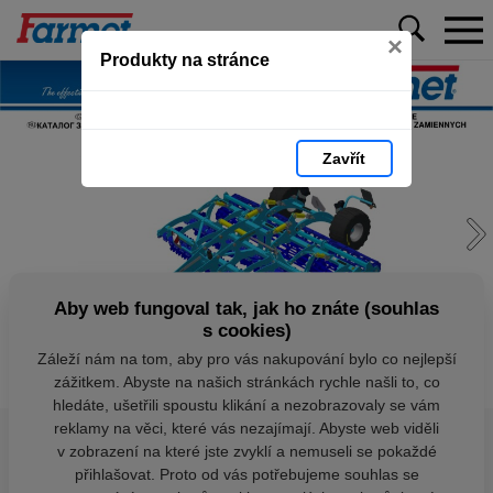
×
Produkty na stránce
Zavřít
Aby web fungoval tak, jak ho znáte (souhlas
s cookies)
Záleží nám na tom, aby pro vás nakupování bylo co nejlepší
zážitkem. Abyste na našich stránkách rychle našli to, co
hledáte, ušetřili spoustu klikání a nezobrazovaly se vám
reklamy na věci, které vás nezajímají. Abyste web viděli
v zobrazení na které jste zvyklí a nemuseli se pokaždé
přihlašovat. Proto od vás potřebujeme souhlas se