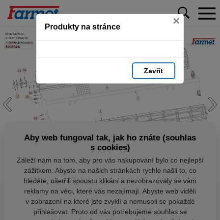
×
Produkty na stránce
Zavřít
Aby web fungoval tak, jak ho znáte (souhlas
s cookies)
Záleží nám na tom, aby pro vás nakupování bylo co nejlepší
zážitkem. Abyste na našich stránkách rychle našli to, co
hledáte, ušetřili spoustu klikání a nezobrazovaly se vám
reklamy na věci, které vás nezajímají. Abyste web viděli
v zobrazení na které jste zvyklí a nemuseli se pokaždé
přihlašovat. Proto od vás potřebujeme souhlas se