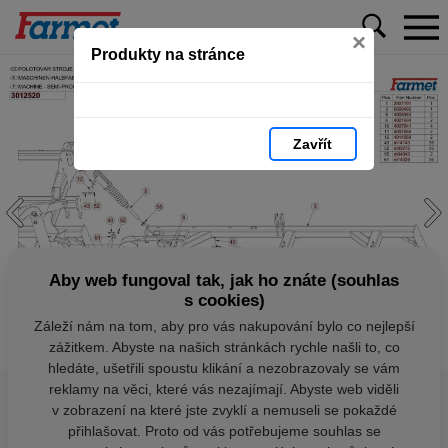
×
Produkty na stránce
Zavřít
Aby web fungoval tak, jak ho znáte (souhlas
s cookies)
Záleží nám na tom, aby pro vás nakupování bylo co nejlepší
zážitkem. Abyste na našich stránkách rychle našli to, co
hledáte, ušetřili spoustu klikání a nezobrazovaly se vám
reklamy na věci, které vás nezajímají. Abyste web viděli
v zobrazení na které jste zvyklí a nemuseli se pokaždé
přihlašovat. Proto od vás potřebujeme souhlas se