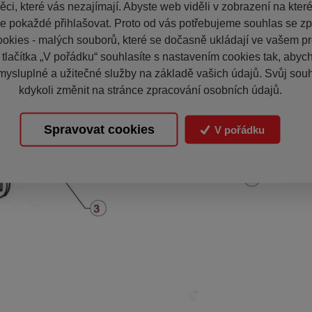
ci, které vás nezajímají. Abyste web viděli v zobrazení na které 
e pokaždé přihlašovat. Proto od vás potřebujeme souhlas se z
okies - malých souborů, které se dočasně ukládají ve vašem pro
 tlačítka „V pořádku“ souhlasíte s nastavením cookies tak, aby
mysluplné a užitečné služby na základě vašich údajů. Svůj sou
kdykoli změnit na stránce zpracování osobních údajů.
Spravovat cookies
V pořádku