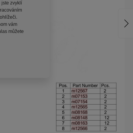
jste zvyklí
pracováním
hlížeči.
chom vám
hlas můžete