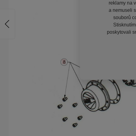
reklamy na vě
a nemuseli s
souborů co
Stisknutím
poskytovali s