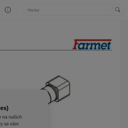
ies)
e na našich
aly se vám