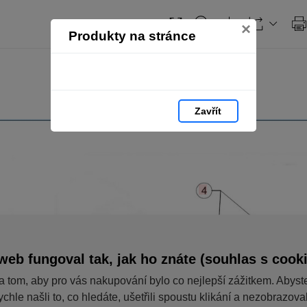
×
Produkty na stránce
Zavřít
web fungoval tak, jak ho znáte (souhlas s cook
a tom, aby pro vás nakupování bylo co nejlepší zážitkem. Abyst
ychle našli to, co hledáte, ušetřili spoustu klikání a nezobrazov