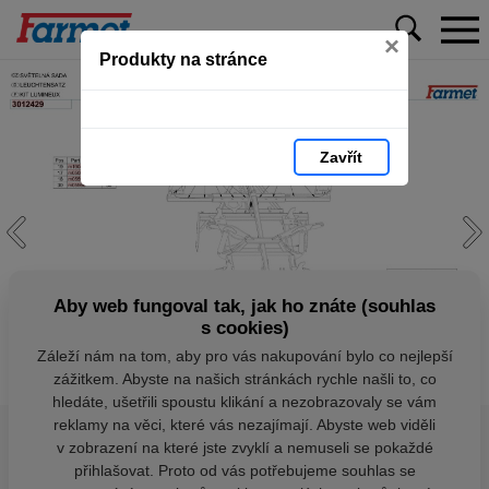
×
Produkty na stránce
Zavřít
Aby web fungoval tak, jak ho znáte (souhlas
s cookies)
Záleží nám na tom, aby pro vás nakupování bylo co nejlepší
zážitkem. Abyste na našich stránkách rychle našli to, co
hledáte, ušetřili spoustu klikání a nezobrazovaly se vám
reklamy na věci, které vás nezajímají. Abyste web viděli
v zobrazení na které jste zvyklí a nemuseli se pokaždé
přihlašovat. Proto od vás potřebujeme souhlas se