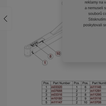
reklamy na vě
a nemuseli s
souborů co
Stisknutím
poskytovali s