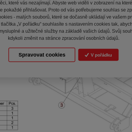
ci, které vás nezajímají. Abyste web viděli v zobrazení na které 
e pokaždé přihlašovat. Proto od vás potřebujeme souhlas se z
okies - malých souborů, které se dočasně ukládají ve vašem pro
 tlačítka „V pořádku“ souhlasíte s nastavením cookies tak, aby
mysluplné a užitečné služby na základě vašich údajů. Svůj sou
kdykoli změnit na stránce zpracování osobních údajů.
Spravovat cookies
V pořádku