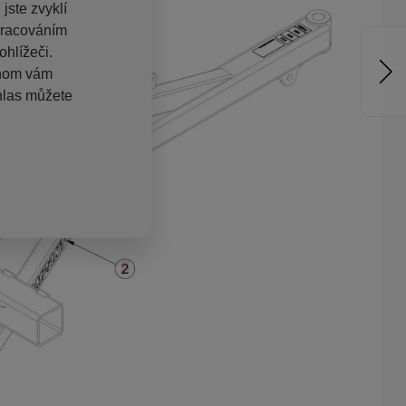
jste zvyklí
pracováním
hlížeči.
chom vám
hlas můžete