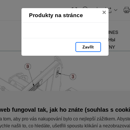
×
Produkty na stránce
Zavřít
web fungoval tak, jak ho znáte (souhlas s cook
a tom, aby pro vás nakupování bylo co nejlepší zážitkem. Abyst
ychle našli to, co hledáte, ušetřili spoustu klikání a nezobrazov