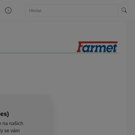
ies)
e na našich
aly se vám