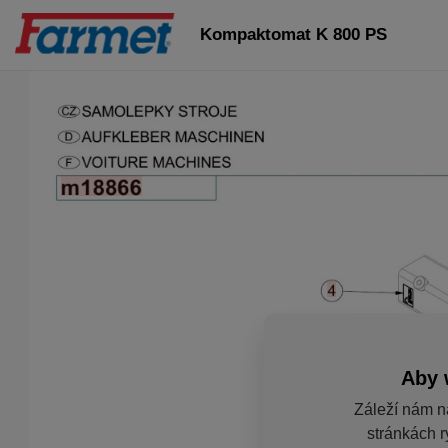
Kompaktomat K 800 PS
Aby 
Záleží nám n
stránkách r