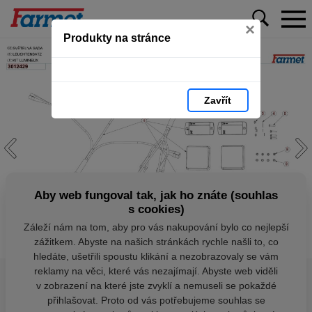
×
Produkty na stránce
Zavřít
Aby web fungoval tak, jak ho znáte (souhlas
s cookies)
Záleží nám na tom, aby pro vás nakupování bylo co nejlepší
zážitkem. Abyste na našich stránkách rychle našli to, co
hledáte, ušetřili spoustu klikání a nezobrazovaly se vám
reklamy na věci, které vás nezajímají. Abyste web viděli
v zobrazení na které jste zvyklí a nemuseli se pokaždé
přihlašovat. Proto od vás potřebujeme souhlas se