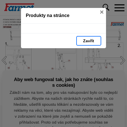
×
Produkty na stránce
Zavřít
Aby web fungoval tak, jak ho znáte (souhlas
s cookies)
Záleží nám na tom, aby pro vás nakupování bylo co nejlepší
zážitkem. Abyste na našich stránkách rychle našli to, co
hledáte, ušetřili spoustu klikání a nezobrazovaly se vám
reklamy na věci, které vás nezajímají. Abyste web viděli
v zobrazení na které jste zvyklí a nemuseli se pokaždé
přihlašovat. Proto od vás potřebujeme souhlas se