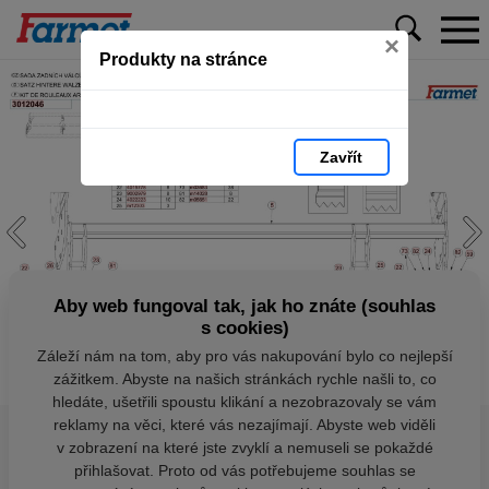
×
Produkty na stránce
Zavřít
Aby web fungoval tak, jak ho znáte (souhlas
s cookies)
Záleží nám na tom, aby pro vás nakupování bylo co nejlepší
zážitkem. Abyste na našich stránkách rychle našli to, co
hledáte, ušetřili spoustu klikání a nezobrazovaly se vám
reklamy na věci, které vás nezajímají. Abyste web viděli
v zobrazení na které jste zvyklí a nemuseli se pokaždé
přihlašovat. Proto od vás potřebujeme souhlas se