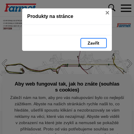
×
Produkty na stránce
Zavřít
Aby web fungoval tak, jak ho znáte (souhlas
s cookies)
Záleží nám na tom, aby pro vás nakupování bylo co nejlepší
zážitkem. Abyste na našich stránkách rychle našli to, co
hledáte, ušetřili spoustu klikání a nezobrazovaly se vám
reklamy na věci, které vás nezajímají. Abyste web viděli
v zobrazení na které jste zvyklí a nemuseli se pokaždé
přihlašovat. Proto od vás potřebujeme souhlas se