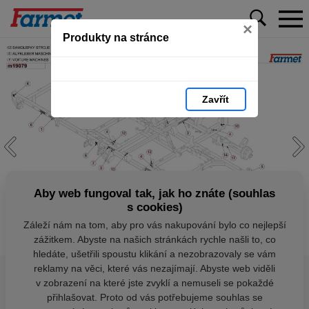
×
Produkty na stránce
Zavřít
Aby web fungoval tak, jak ho znáte (souhlas
s cookies)
Záleží nám na tom, aby pro vás nakupování bylo co nejlepší
zážitkem. Abyste na našich stránkách rychle našli to, co
hledáte, ušetřili spoustu klikání a nezobrazovaly se vám
reklamy na věci, které vás nezajímají. Abyste web viděli
v zobrazení na které jste zvyklí a nemuseli se pokaždé
přihlašovat. Proto od vás potřebujeme souhlas se