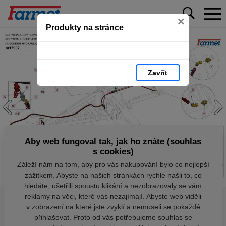
×
Produkty na stránce
Zavřít
Aby web fungoval tak, jak ho znáte (souhlas
s cookies)
Záleží nám na tom, aby pro vás nakupování bylo co nejlepší
zážitkem. Abyste na našich stránkách rychle našli to, co
hledáte, ušetřili spoustu klikání a nezobrazovaly se vám
reklamy na věci, které vás nezajímají. Abyste web viděli
v zobrazení na které jste zvyklí a nemuseli se pokaždé
přihlašovat. Proto od vás potřebujeme souhlas se