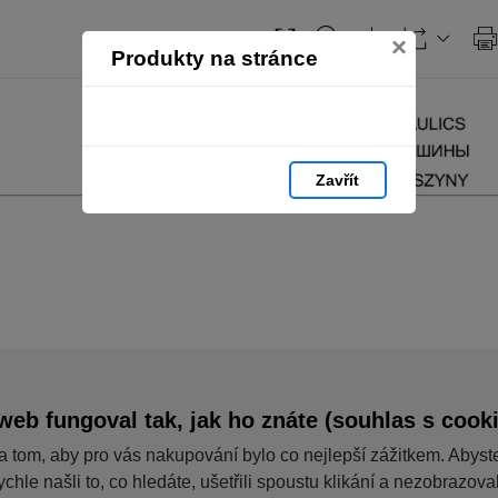
×
Produkty na stránce
Zavřít
web fungoval tak, jak ho znáte (souhlas s cook
a tom, aby pro vás nakupování bylo co nejlepší zážitkem. Abyst
ychle našli to, co hledáte, ušetřili spoustu klikání a nezobrazov