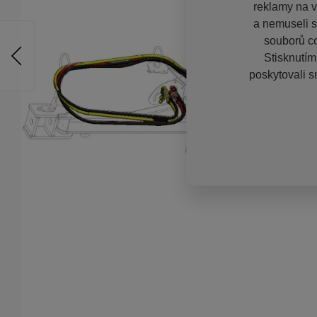
reklamy na vě
a nemuseli s
souborů co
Stisknutím
poskytovali s