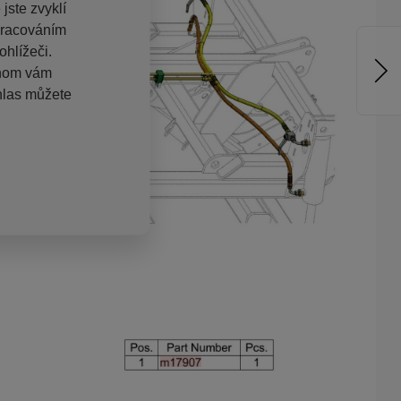
jste zvyklí
pracováním
hlížeči.
chom vám
hlas můžete