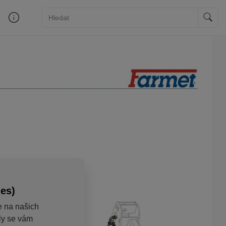
ies)
e na našich
aly se vám