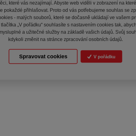
ci, které vás nezajímají. Abyste web viděli v zobrazení na které 
e pokaždé přihlašovat. Proto od vás potřebujeme souhlas se z
okies - malých souborů, které se dočasně ukládají ve vašem pro
 tlačítka „V pořádku“ souhlasíte s nastavením cookies tak, aby
mysluplné a užitečné služby na základě vašich údajů. Svůj sou
kdykoli změnit na stránce zpracování osobních údajů.
Spravovat cookies
V pořádku