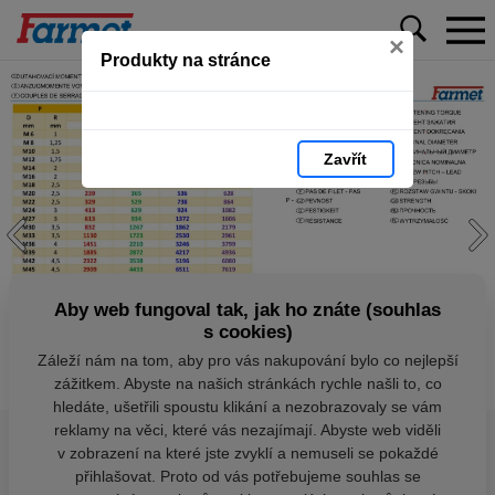
×
Produkty na stránce
Zavřít
Aby web fungoval tak, jak ho znáte (souhlas
s cookies)
Záleží nám na tom, aby pro vás nakupování bylo co nejlepší
zážitkem. Abyste na našich stránkách rychle našli to, co
hledáte, ušetřili spoustu klikání a nezobrazovaly se vám
reklamy na věci, které vás nezajímají. Abyste web viděli
v zobrazení na které jste zvyklí a nemuseli se pokaždé
přihlašovat. Proto od vás potřebujeme souhlas se