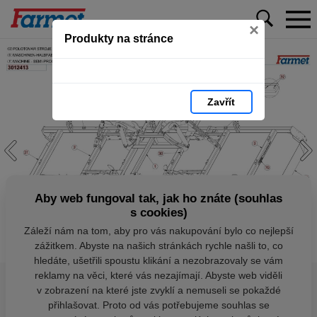
×
Produkty na stránce
Zavřít
Aby web fungoval tak, jak ho znáte (souhlas
s cookies)
Záleží nám na tom, aby pro vás nakupování bylo co nejlepší
zážitkem. Abyste na našich stránkách rychle našli to, co
hledáte, ušetřili spoustu klikání a nezobrazovaly se vám
reklamy na věci, které vás nezajímají. Abyste web viděli
v zobrazení na které jste zvyklí a nemuseli se pokaždé
přihlašovat. Proto od vás potřebujeme souhlas se