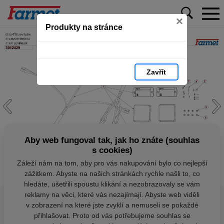
×
Produkty na stránce
Zavřít
Aby web fungoval tak, jak ho znáte (souhlas
s cookies)
Záleží nám na tom, aby pro vás nakupování bylo co nejlepší
zážitkem. Abyste na našich stránkách rychle našli to, co
hledáte, ušetřili spoustu klikání a nezobrazovaly se vám
reklamy na věci, které vás nezajímají. Abyste web viděli
v zobrazení na které jste zvyklí a nemuseli se pokaždé
přihlašovat. Proto od vás potřebujeme souhlas se