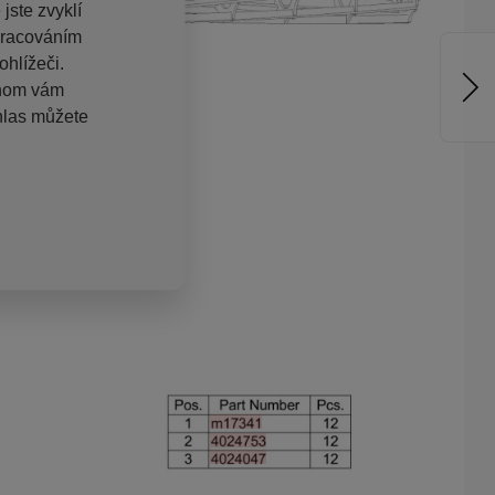
jste zvyklí
pracováním
hlížeči.
chom vám
hlas můžete