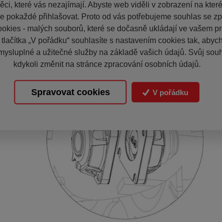
ci, které vás nezajímají. Abyste web viděli v zobrazení na které 
e pokaždé přihlašovat. Proto od vás potřebujeme souhlas se z
okies - malých souborů, které se dočasně ukládají ve vašem pro
 tlačítka „V pořádku“ souhlasíte s nastavením cookies tak, aby
mysluplné a užitečné služby na základě vašich údajů. Svůj sou
kdykoli změnit na stránce zpracování osobních údajů.
Spravovat cookies
V pořádku