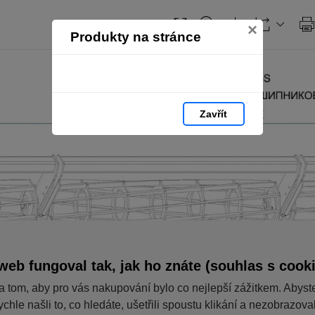
×
Produkty na stránce
Zavřít
web fungoval tak, jak ho znáte (souhlas s cook
a tom, aby pro vás nakupování bylo co nejlepší zážitkem. Abyst
ychle našli to, co hledáte, ušetřili spoustu klikání a nezobrazov