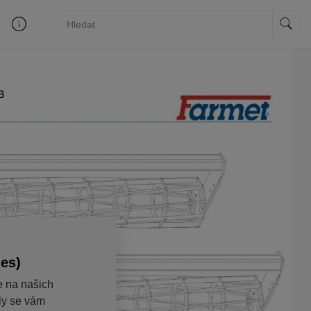
ies)
e na našich
aly se vám