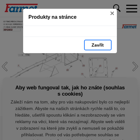
×
Produkty na stránce
Zavřít
Aby web fungoval tak, jak ho znáte (souhlas
s cookies)
Záleží nám na tom, aby pro vás nakupování bylo co nejlepší
zážitkem. Abyste na našich stránkách rychle našli to, co
hledáte, ušetřili spoustu klikání a nezobrazovaly se vám
reklamy na věci, které vás nezajímají. Abyste web viděli
v zobrazení na které jste zvyklí a nemuseli se pokaždé
přihlašovat. Proto od vás potřebujeme souhlas se