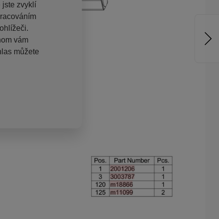
jste zvyklí
pracováním
hlížeči.
chom vám
hlas můžete