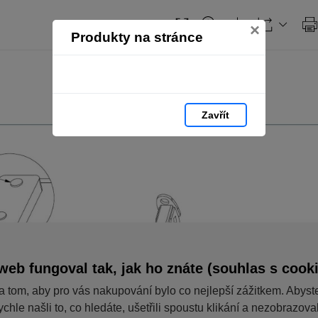
×
Produkty na stránce
Zavřít
web fungoval tak, jak ho znáte (souhlas s cook
a tom, aby pro vás nakupování bylo co nejlepší zážitkem. Abyst
ychle našli to, co hledáte, ušetřili spoustu klikání a nezobrazov