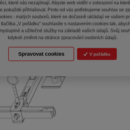
ci, které vás nezajímají. Abyste web viděli v zobrazení na které 
e pokaždé přihlašovat. Proto od vás potřebujeme souhlas se z
okies - malých souborů, které se dočasně ukládají ve vašem pro
 tlačítka „V pořádku“ souhlasíte s nastavením cookies tak, aby
mysluplné a užitečné služby na základě vašich údajů. Svůj sou
kdykoli změnit na stránce zpracování osobních údajů.
Spravovat cookies
V pořádku