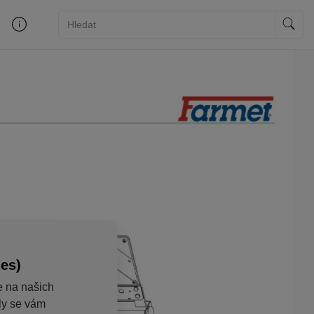
ies)
e na našich
aly se vám