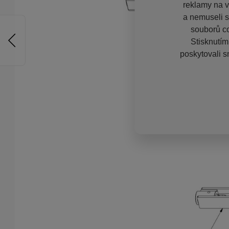
reklamy na vě
a nemuseli s
souborů co
Stisknutím
poskytovali s