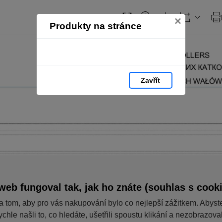
×
Produkty na stránce
Zavřít
web fungoval tak, jak ho znáte (souhlas s cook
a tom, aby pro vás nakupování bylo co nejlepší zážitkem. Abyst
ychle našli to, co hledáte, ušetřili spoustu klikání a nezobrazov