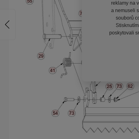
reklamy na vě
a nemuseli s
souborů co
Stisknutím
poskytovali s