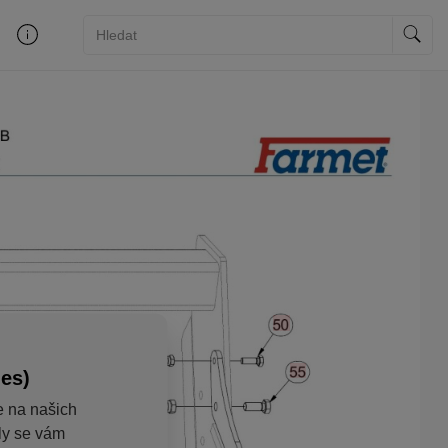
ies)
e na našich
aly se vám