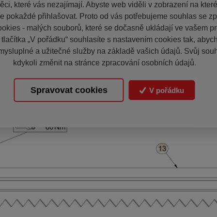
ci, které vás nezajímají. Abyste web viděli v zobrazení na které 
e pokaždé přihlašovat. Proto od vás potřebujeme souhlas se z
okies - malých souborů, které se dočasně ukládají ve vašem pro
 tlačítka „V pořádku“ souhlasíte s nastavením cookies tak, aby
mysluplné a užitečné služby na základě vašich údajů. Svůj sou
kdykoli změnit na stránce zpracování osobních údajů.
Spravovat cookies
V pořádku