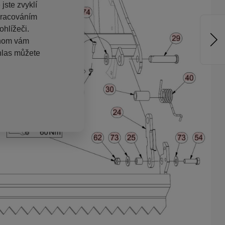
jste zvyklí
pracováním
hlížeči.
chom vám
hlas můžete