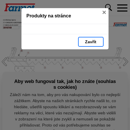
×
Produkty na stránce
Zavřít
Aby web fungoval tak, jak ho znáte (souhlas
s cookies)
Záleží nám na tom, aby pro vás nakupování bylo co nejlepší
zážitkem. Abyste na našich stránkách rychle našli to, co
hledáte, ušetřili spoustu klikání a nezobrazovaly se vám
reklamy na věci, které vás nezajímají. Abyste web viděli
v zobrazení na které jste zvyklí a nemuseli se pokaždé
přihlašovat. Proto od vás potřebujeme souhlas se