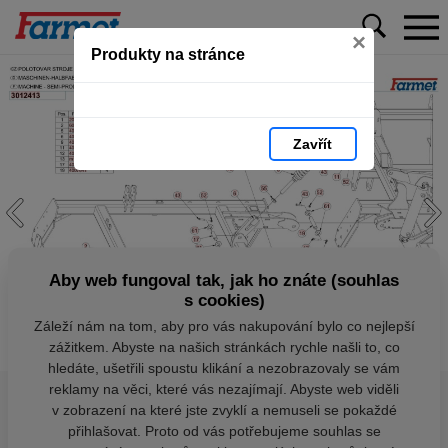
×
Produkty na stránce
Zavřít
Aby web fungoval tak, jak ho znáte (souhlas
s cookies)
Záleží nám na tom, aby pro vás nakupování bylo co nejlepší
zážitkem. Abyste na našich stránkách rychle našli to, co
hledáte, ušetřili spoustu klikání a nezobrazovaly se vám
reklamy na věci, které vás nezajímají. Abyste web viděli
v zobrazení na které jste zvyklí a nemuseli se pokaždé
přihlašovat. Proto od vás potřebujeme souhlas se