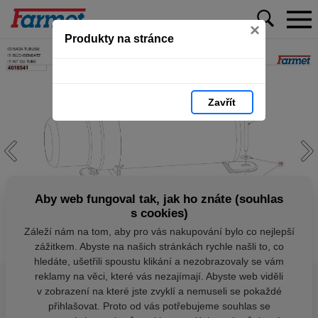
×
Produkty na stránce
Zavřít
Aby web fungoval tak, jak ho znáte (souhlas
s cookies)
Záleží nám na tom, aby pro vás nakupování bylo co nejlepší
zážitkem. Abyste na našich stránkách rychle našli to, co
hledáte, ušetřili spoustu klikání a nezobrazovaly se vám
reklamy na věci, které vás nezajímají. Abyste web viděli
v zobrazení na které jste zvyklí a nemuseli se pokaždé
přihlašovat. Proto od vás potřebujeme souhlas se