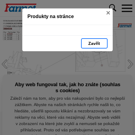
×
Produkty na stránce
Zavřít
Aby web fungoval tak, jak ho znáte (souhlas
s cookies)
Záleží nám na tom, aby pro vás nakupování bylo co nejlepší
zážitkem. Abyste na našich stránkách rychle našli to, co
hledáte, ušetřili spoustu klikání a nezobrazovaly se vám
reklamy na věci, které vás nezajímají. Abyste web viděli
v zobrazení na které jste zvyklí a nemuseli se pokaždé
přihlašovat. Proto od vás potřebujeme souhlas se