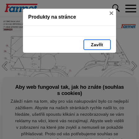
×
Produkty na stránce
Zavřít
Aby web fungoval tak, jak ho znáte (souhlas
s cookies)
Záleží nám na tom, aby pro vás nakupování bylo co nejlepší
zážitkem. Abyste na našich stránkách rychle našli to, co
hledáte, ušetřili spoustu klikání a nezobrazovaly se vám
reklamy na věci, které vás nezajímají. Abyste web viděli
v zobrazení na které jste zvyklí a nemuseli se pokaždé
přihlašovat. Proto od vás potřebujeme souhlas se