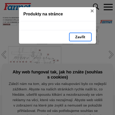
×
Produkty na stránce
Zavřít
Aby web fungoval tak, jak ho znáte (souhlas
s cookies)
Záleží nám na tom, aby pro vás nakupování bylo co nejlepší
zážitkem. Abyste na našich stránkách rychle našli to, co
hledáte, ušetřili spoustu klikání a nezobrazovaly se vám
reklamy na věci, které vás nezajímají. Abyste web viděli
v zobrazení na které jste zvyklí a nemuseli se pokaždé
přihlašovat. Proto od vás potřebujeme souhlas se