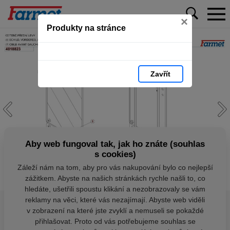
×
Produkty na stránce
Zavřít
Aby web fungoval tak, jak ho znáte (souhlas
s cookies)
Záleží nám na tom, aby pro vás nakupování bylo co nejlepší
zážitkem. Abyste na našich stránkách rychle našli to, co
hledáte, ušetřili spoustu klikání a nezobrazovaly se vám
reklamy na věci, které vás nezajímají. Abyste web viděli
v zobrazení na které jste zvyklí a nemuseli se pokaždé
přihlašovat. Proto od vás potřebujeme souhlas se