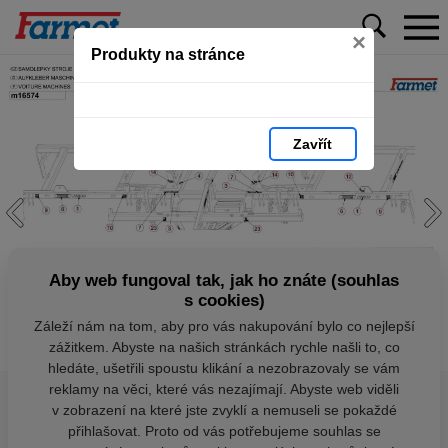
×
Produkty na stránce
Zavřít
Aby web fungoval tak, jak ho znáte (souhlas
s cookies)
Záleží nám na tom, aby pro vás nakupování bylo co nejlepší
zážitkem. Abyste na našich stránkách rychle našli to, co
hledáte, ušetřili spoustu klikání a nezobrazovaly se vám
reklamy na věci, které vás nezajímají. Abyste web viděli
v zobrazení na které jste zvyklí a nemuseli se pokaždé
přihlašovat. Proto od vás potřebujeme souhlas se