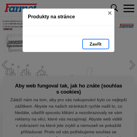
×
Produkty na stránce
Zavřít
Aby web fungoval tak, jak ho znáte (souhlas
s cookies)
Záleží nám na tom, aby pro vás nakupování bylo co nejlepší
zážitkem. Abyste na našich stránkách rychle našli to, co
hledáte, ušetřili spoustu klikání a nezobrazovaly se vám
reklamy na věci, které vás nezajímají. Abyste web viděli
v zobrazení na které jste zvyklí a nemuseli se pokaždé
přihlašovat. Proto od vás potřebujeme souhlas se