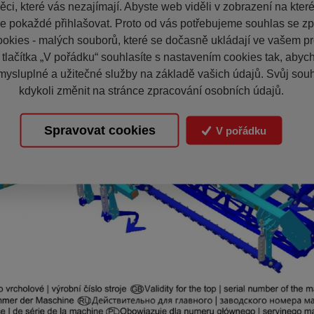
ci, které vás nezajímají. Abyste web viděli v zobrazení na které 
e pokaždé přihlašovat. Proto od vás potřebujeme souhlas se z
okies - malých souborů, které se dočasně ukládají ve vašem pro
 tlačítka „V pořádku“ souhlasíte s nastavením cookies tak, aby
mysluplné a užitečné služby na základě vašich údajů. Svůj sou
kdykoli změnit na stránce zpracování osobních údajů.
Spravovat cookies
V pořádku