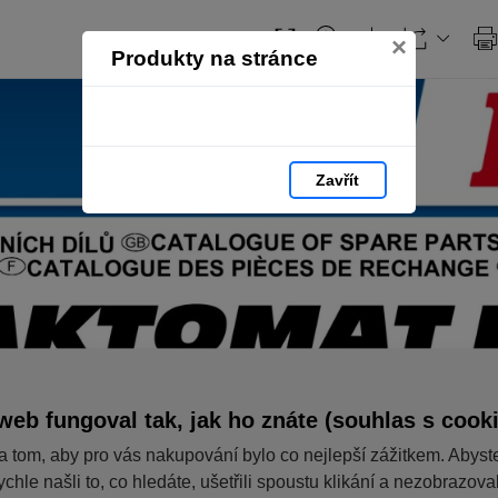
×
Produkty na stránce
Zavřít
web fungoval tak, jak ho znáte (souhlas s cook
a tom, aby pro vás nakupování bylo co nejlepší zážitkem. Abyst
ychle našli to, co hledáte, ušetřili spoustu klikání a nezobrazov