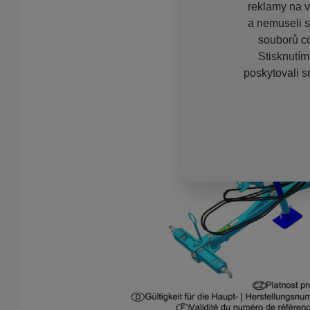
reklamy na vě
a nemuseli s
souborů co
Stisknutím
poskytovali s