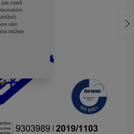
jste zvyklí
pracováním
hlížeči.
chom vám
hlas můžete