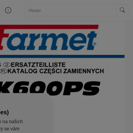
ies)
e na našich
aly se vám