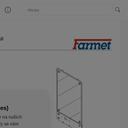
ies)
e na našich
aly se vám