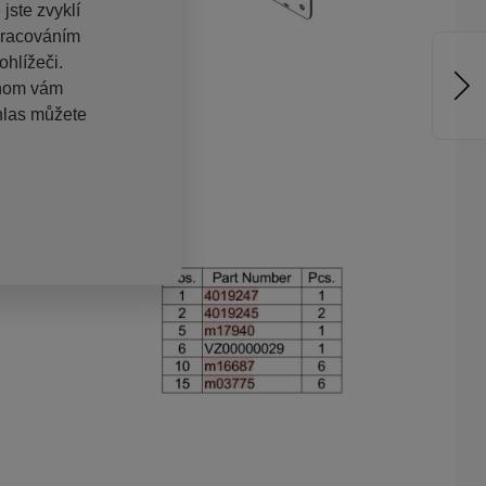
jste zvyklí
pracováním
hlížeči.
chom vám
hlas můžete