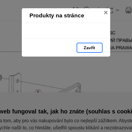
×
Produkty na stránce
Zavřít
web fungoval tak, jak ho znáte (souhlas s cook
a tom, aby pro vás nakupování bylo co nejlepší zážitkem. Abyst
ychle našli to, co hledáte, ušetřili spoustu klikání a nezobrazov