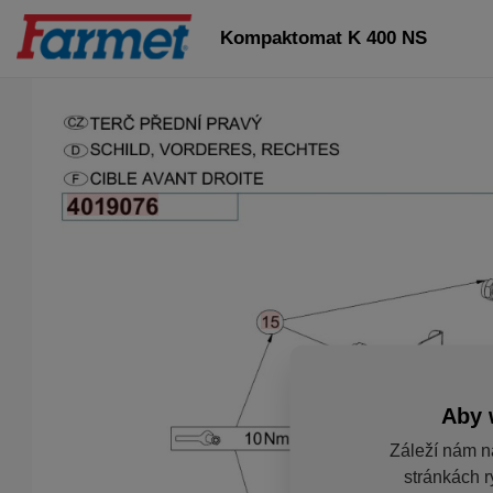
Kompaktomat K 400 NS
Aby 
Záleží nám n
stránkách r