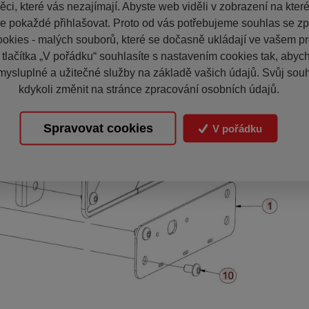
ci, které vás nezajímají. Abyste web viděli v zobrazení na které 
e pokaždé přihlašovat. Proto od vás potřebujeme souhlas se z
okies - malých souborů, které se dočasně ukládají ve vašem pro
 tlačítka „V pořádku“ souhlasíte s nastavením cookies tak, aby
mysluplné a užitečné služby na základě vašich údajů. Svůj sou
kdykoli změnit na stránce zpracování osobních údajů.
Spravovat cookies
V pořádku