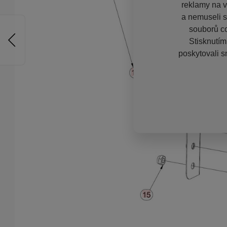
reklamy na vě
a nemuseli s
souborů co
Stisknutím
poskytovali s