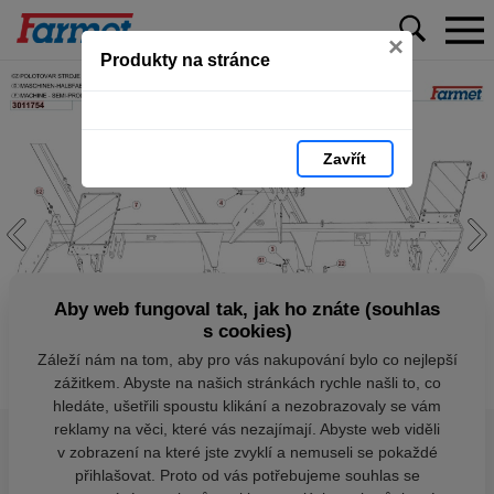
×
Produkty na stránce
Zavřít
Aby web fungoval tak, jak ho znáte (souhlas
s cookies)
Záleží nám na tom, aby pro vás nakupování bylo co nejlepší
zážitkem. Abyste na našich stránkách rychle našli to, co
hledáte, ušetřili spoustu klikání a nezobrazovaly se vám
reklamy na věci, které vás nezajímají. Abyste web viděli
v zobrazení na které jste zvyklí a nemuseli se pokaždé
přihlašovat. Proto od vás potřebujeme souhlas se