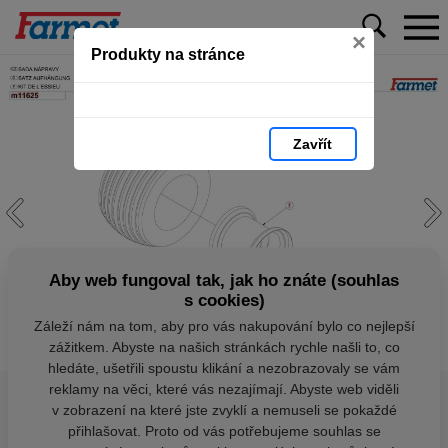
×
Produkty na stránce
Zavřít
Aby web fungoval tak, jak ho znáte (souhlas
s cookies)
Záleží nám na tom, aby pro vás nakupování bylo co nejlepší
zážitkem. Abyste na našich stránkách rychle našli to, co
hledáte, ušetřili spoustu klikání a nezobrazovaly se vám
reklamy na věci, které vás nezajímají. Abyste web viděli
v zobrazení na které jste zvyklí a nemuseli se pokaždé
přihlašovat. Proto od vás potřebujeme souhlas se