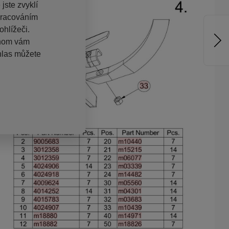
jste zvyklí
pracováním
hlížeči.
chom vám
hlas můžete