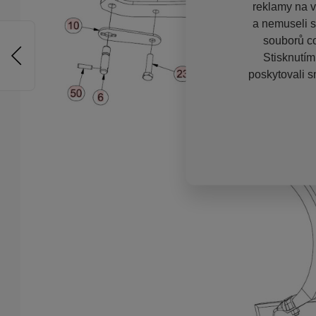
reklamy na vě
a nemuseli s
souborů co
Stisknutím
poskytovali s