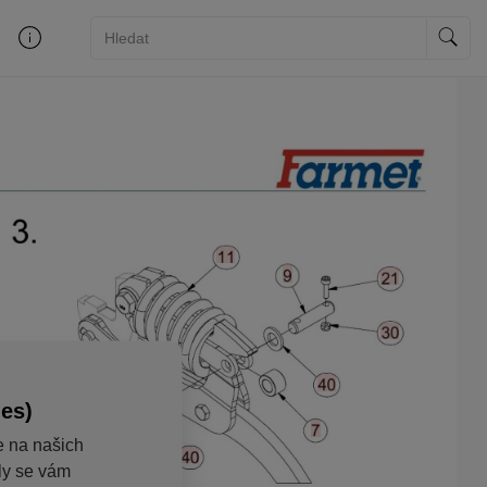
ies)
e na našich
aly se vám