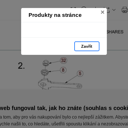
×
Produkty na stránce
Zavřít
web fungoval tak, jak ho znáte (souhlas s cook
a tom, aby pro vás nakupování bylo co nejlepší zážitkem. Abyst
ychle našli to, co hledáte, ušetřili spoustu klikání a nezobrazov