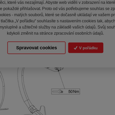
ci, které vás nezajímají. Abyste web viděli v zobrazení na které 
e pokaždé přihlašovat. Proto od vás potřebujeme souhlas se z
okies - malých souborů, které se dočasně ukládají ve vašem pro
 tlačítka „V pořádku“ souhlasíte s nastavením cookies tak, aby
mysluplné a užitečné služby na základě vašich údajů. Svůj sou
kdykoli změnit na stránce zpracování osobních údajů.
Spravovat cookies
V pořádku