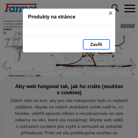
×
Produkty na stránce
Zavřít
Aby web fungoval tak, jak ho znáte (souhlas
s cookies)
Záleží nám na tom, aby pro vás nakupování bylo co nejlepší
zážitkem. Abyste na našich stránkách rychle našli to, co
hledáte, ušetřili spoustu klikání a nezobrazovaly se vám
reklamy na věci, které vás nezajímají. Abyste web viděli
v zobrazení na které jste zvyklí a nemuseli se pokaždé
přihlašovat. Proto od vás potřebujeme souhlas se