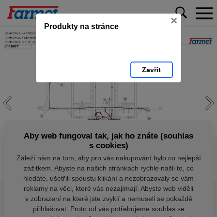
×
Produkty na stránce
Zavřít
Aby web fungoval tak, jak ho znáte (souhlas
s cookies)
Záleží nám na tom, aby pro vás nakupování bylo co nejlepší
zážitkem. Abyste na našich stránkách rychle našli to, co
hledáte, ušetřili spoustu klikání a nezobrazovaly se vám
reklamy na věci, které vás nezajímají. Abyste web viděli
v zobrazení na které jste zvyklí a nemuseli se pokaždé
přihlašovat. Proto od vás potřebujeme souhlas se