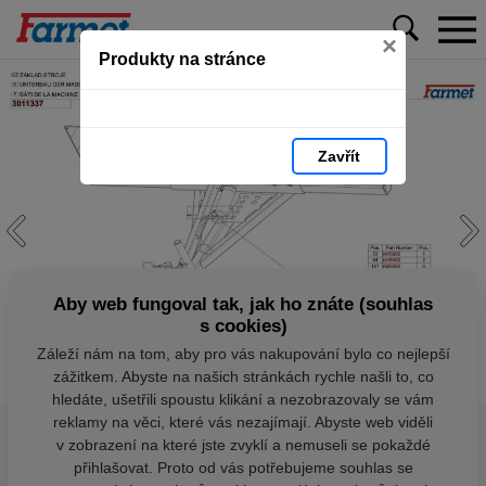
×
Produkty na stránce
Zavřít
Aby web fungoval tak, jak ho znáte (souhlas
s cookies)
Záleží nám na tom, aby pro vás nakupování bylo co nejlepší
zážitkem. Abyste na našich stránkách rychle našli to, co
hledáte, ušetřili spoustu klikání a nezobrazovaly se vám
reklamy na věci, které vás nezajímají. Abyste web viděli
v zobrazení na které jste zvyklí a nemuseli se pokaždé
přihlašovat. Proto od vás potřebujeme souhlas se