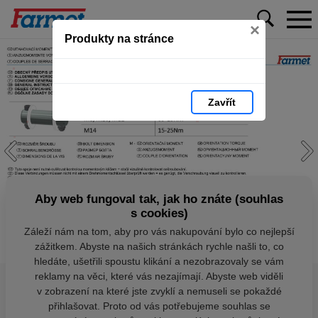
×
Produkty na stránce
Zavřít
Aby web fungoval tak, jak ho znáte (souhlas
s cookies)
Záleží nám na tom, aby pro vás nakupování bylo co nejlepší
zážitkem. Abyste na našich stránkách rychle našli to, co
hledáte, ušetřili spoustu klikání a nezobrazovaly se vám
reklamy na věci, které vás nezajímají. Abyste web viděli
v zobrazení na které jste zvyklí a nemuseli se pokaždé
přihlašovat. Proto od vás potřebujeme souhlas se