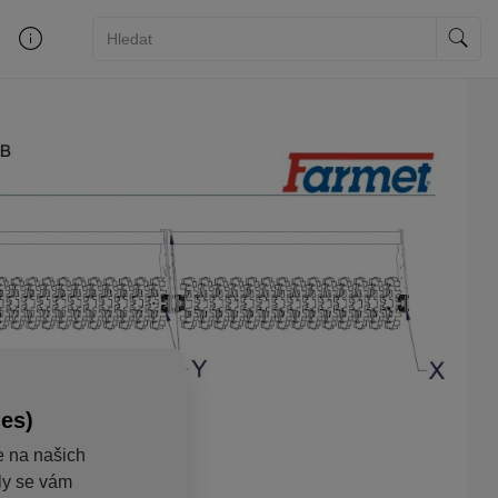
ies)
e na našich
aly se vám