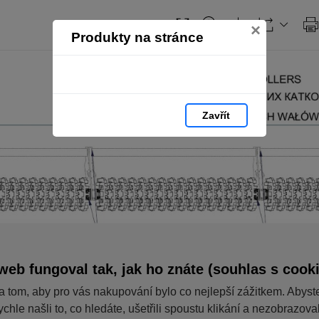
×
Produkty na stránce
Zavřít
web fungoval tak, jak ho znáte (souhlas s cook
a tom, aby pro vás nakupování bylo co nejlepší zážitkem. Abyst
ychle našli to, co hledáte, ušetřili spoustu klikání a nezobrazov