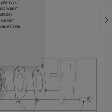
jste zvyklí
pracováním
hlížeči.
chom vám
hlas můžete