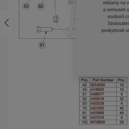
reklamy na vě
a nemuseli s
souborů co
Stisknutím
poskytovali s