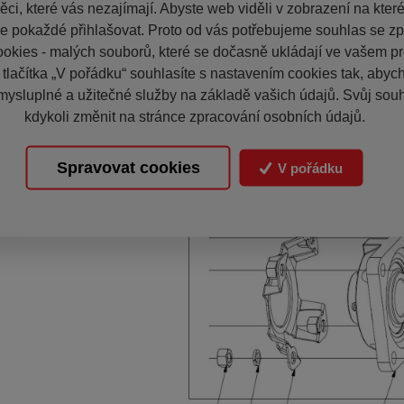
ci, které vás nezajímají. Abyste web viděli v zobrazení na které 
e pokaždé přihlašovat. Proto od vás potřebujeme souhlas se z
okies - malých souborů, které se dočasně ukládají ve vašem pro
 tlačítka „V pořádku“ souhlasíte s nastavením cookies tak, aby
mysluplné a užitečné služby na základě vašich údajů. Svůj sou
kdykoli změnit na stránce zpracování osobních údajů.
Spravovat cookies
V pořádku