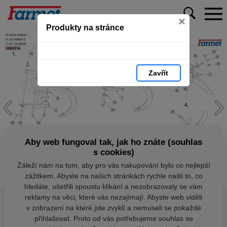
×
Produkty na stránce
Zavřít
Aby web fungoval tak, jak ho znáte (souhlas
s cookies)
Záleží nám na tom, aby pro vás nakupování bylo co nejlepší
zážitkem. Abyste na našich stránkách rychle našli to, co
hledáte, ušetřili spoustu klikání a nezobrazovaly se vám
reklamy na věci, které vás nezajímají. Abyste web viděli
v zobrazení na které jste zvyklí a nemuseli se pokaždé
přihlašovat. Proto od vás potřebujeme souhlas se