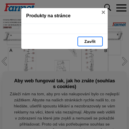
×
Produkty na stránce
Zavřít
Aby web fungoval tak, jak ho znáte (souhlas
s cookies)
Záleží nám na tom, aby pro vás nakupování bylo co nejlepší
zážitkem. Abyste na našich stránkách rychle našli to, co
hledáte, ušetřili spoustu klikání a nezobrazovaly se vám
reklamy na věci, které vás nezajímají. Abyste web viděli
v zobrazení na které jste zvyklí a nemuseli se pokaždé
přihlašovat. Proto od vás potřebujeme souhlas se