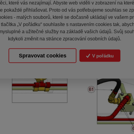
ci, které vás nezajímají. Abyste web viděli v zobrazení na které 
e pokaždé přihlašovat. Proto od vás potřebujeme souhlas se z
okies - malých souborů, které se dočasně ukládají ve vašem pro
 tlačítka „V pořádku“ souhlasíte s nastavením cookies tak, aby
mysluplné a užitečné služby na základě vašich údajů. Svůj sou
kdykoli změnit na stránce zpracování osobních údajů.
Spravovat cookies
V pořádku