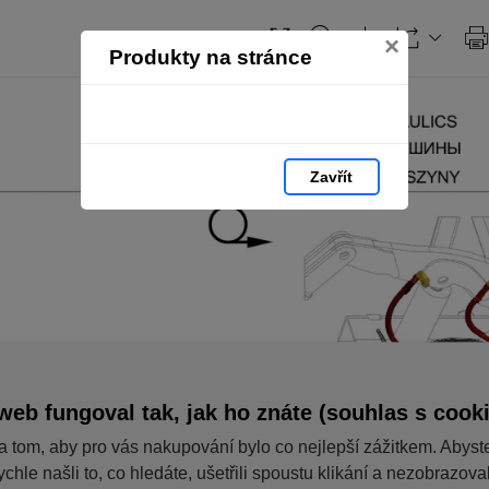
×
Produkty na stránce
Zavřít
web fungoval tak, jak ho znáte (souhlas s cook
a tom, aby pro vás nakupování bylo co nejlepší zážitkem. Abyst
ychle našli to, co hledáte, ušetřili spoustu klikání a nezobrazov