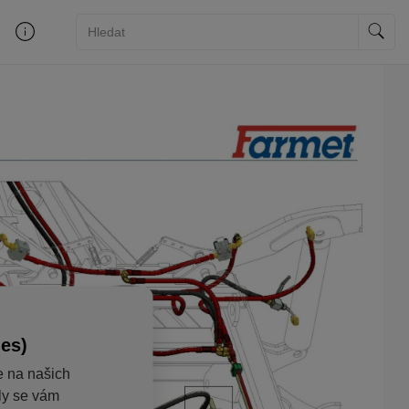
ies)
e na našich
aly se vám