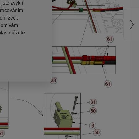
jste zvyklí
pracováním
hlížeči.
chom vám
hlas můžete