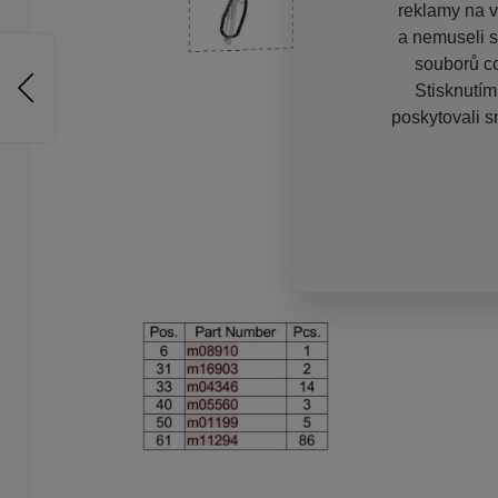
reklamy na vě
a nemuseli s
souborů co
Stisknutím
poskytovali s