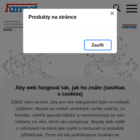
×
Produkty na stránce
Zavřít
Aby web fungoval tak, jak ho znáte (souhlas
s cookies)
Záleží nám na tom, aby pro vás nakupování bylo co nejlepší
zážitkem. Abyste na našich stránkách rychle našli to, co
hledáte, ušetřili spoustu klikání a nezobrazovaly se vám
reklamy na věci, které vás nezajímají. Abyste web viděli
v zobrazení na které jste zvyklí a nemuseli se pokaždé
přihlašovat. Proto od vás potřebujeme souhlas se